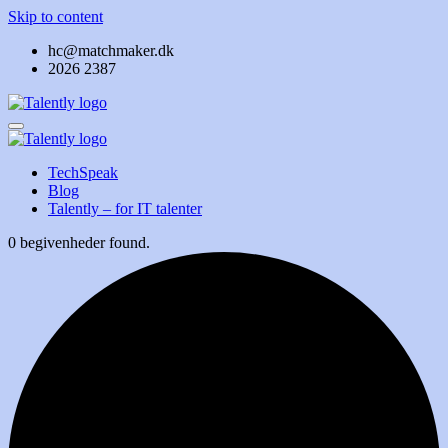
Skip to content
hc@matchmaker.dk
2026 2387
TechSpeak
Blog
Talently – for IT talenter
0 begivenheder found.