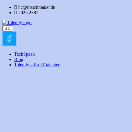
Skip
hc@matchmaker.dk
to
2026 2387
content
TechSpeak
Blog
Talently – for IT talenter