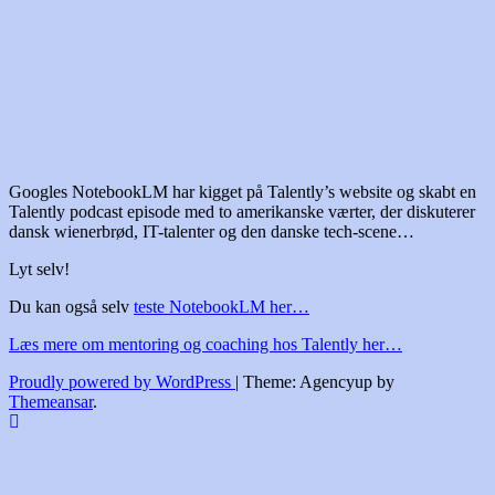
00:00
Googles NotebookLM har kigget på Talently’s website og skabt en
Talently podcast episode med to amerikanske værter, der diskuterer
dansk wienerbrød, IT-talenter og den danske tech-scene…
Lyt selv!
Du kan også selv
teste NotebookLM her…
Læs mere om mentoring og coaching hos Talently her…
Proudly powered by WordPress
|
Theme: Agencyup by
Themeansar
.