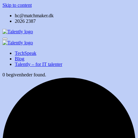
Skip to content
hc@matchmaker.dk
2026 2387
TechSpeak
Blog
Talently – for IT talenter
0 begivenheder found.