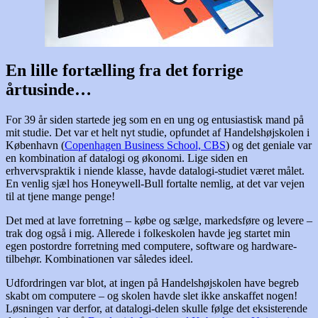
En lille fortælling fra det forrige
årtusinde…
For 39 år siden startede jeg som en en ung og entusiastisk mand på
mit studie. Det var et helt nyt studie, opfundet af Handelshøjskolen i
København (
Copenhagen Business School, CBS
) og det geniale var
en kombination af datalogi og økonomi. Lige siden en
erhvervspraktik i niende klasse, havde datalogi-studiet været målet.
En venlig sjæl hos Honeywell-Bull fortalte nemlig, at det var vejen
til at tjene mange penge!
Det med at lave forretning – købe og sælge, markedsføre og levere –
trak dog også i mig. Allerede i folkeskolen havde jeg startet min
egen postordre forretning med computere, software og hardware-
tilbehør. Kombinationen var således ideel.
Udfordringen var blot, at ingen på Handelshøjskolen have begreb
skabt om computere – og skolen havde slet ikke anskaffet nogen!
Løsningen var derfor, at datalogi-delen skulle følge det eksisterende