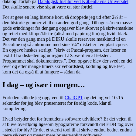
datalogi-forløb på
Datalogisk Institut ved Københavns Universitet
.
Det skulle senere vise sig at være en stor fordel.
For at gøre en lang historie kort, så droppede jeg ud efter 2½ år –
den historie gemmer vi til en anden god gang. Tilbage står en masse
gode erindringer fra dengang opgaver blev skrevet på skrivemaskine
og rettet med klippe/klistre (altså med papir og lim) og hvidt blæk.
Det var den gang man på DIKU skulle reservere maskintid til en
Piccoline og så ankomme med sine 5¼” disketter i en plasticpose.
En opgave huskes særligt: ”skriv et Pascal-program, der læser en
text-fil fra disketten og udregner LIX-værdien af teksten.
Programmet skal dokumenteres.”. Den opgave blev der svedt en del
over og efter mange timers skrivebordstest, kodning og live-test,
kom det da også til at fungere – sådan da.
I dag – og især i morgen…
Forleden stillede jeg opgaven til
ChatGPT
og det tog vel 10-15
sekunder før jeg blev præsenteret for færdig kode, klar til
kompilering.
Hvad betyder det for fremtidens software udviklere? Er det vejen til
at blive overflødig ligesom typograferne forsvandt det EDB tog over
i stedet for bly? Er det et stærkt tool til at skrive endnu bedre, endnu
mere sikkert og meget mere brugervenligt software?