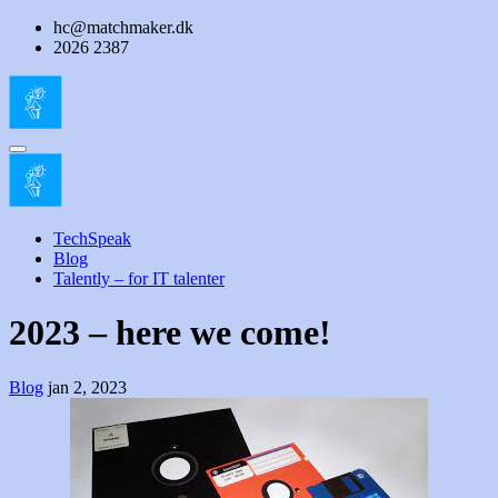
Skip
hc@matchmaker.dk
to
2026 2387
content
TechSpeak
Blog
Talently – for IT talenter
2023 – here we come!
Blog
jan 2, 2023