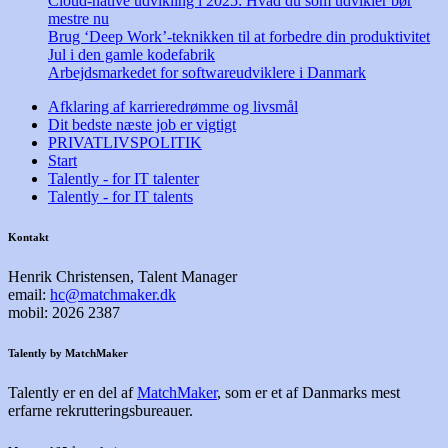
Cloud-native udvikling i 2025: Hvad du som udvikler bør
mestre nu
Brug ‘Deep Work’-teknikken til at forbedre din produktivitet
Jul i den gamle kodefabrik
Arbejdsmarkedet for softwareudviklere i Danmark
Afklaring af karrieredrømme og livsmål
Dit bedste næste job er vigtigt
PRIVATLIVSPOLITIK
Start
Talently - for IT talenter
Talently - for IT talents
Kontakt
Henrik Christensen, Talent Manager
email:
hc@matchmaker.dk
mobil: 2026 2387
Talently by MatchMaker
Talently er en del af
MatchMaker
, som er et af Danmarks mest
erfarne rekrutteringsbureauer.