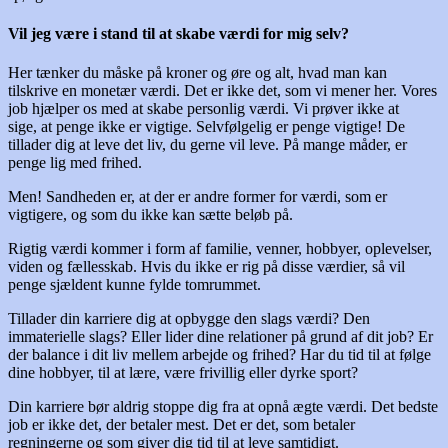
Vil jeg være i stand til at skabe værdi for mig selv?
Her tænker du måske på kroner og øre og alt, hvad man kan
tilskrive en monetær værdi. Det er ikke det, som vi mener her. Vores
job hjælper os med at skabe personlig værdi. Vi prøver ikke at
sige, at penge ikke er vigtige. Selvfølgelig er penge vigtige! De
tillader dig at leve det liv, du gerne vil leve. På mange måder, er
penge lig med frihed.
Men! Sandheden er, at der er andre former for værdi, som er
vigtigere, og som du ikke kan sætte beløb på.
Rigtig værdi kommer i form af familie, venner, hobbyer, oplevelser,
viden og fællesskab. Hvis du ikke er rig på disse værdier, så vil
penge sjældent kunne fylde tomrummet.
Tillader din karriere dig at opbygge den slags værdi? Den
immaterielle slags? Eller lider dine relationer på grund af dit job? Er
der balance i dit liv mellem arbejde og frihed? Har du tid til at følge
dine hobbyer, til at lære, være frivillig eller dyrke sport?
Din karriere bør aldrig stoppe dig fra at opnå ægte værdi. Det bedste
job er ikke det, der betaler mest. Det er det, som betaler
regningerne og som giver dig tid til at leve samtidigt.