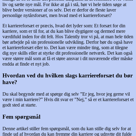
liv og sætte nye mål. For ikke at gå i stå, bør vi hele tiden søge at
blive bedre versioner af os selv. Det er derfor de fleste laver
personlige nytårsforsæt, men hvad med et karriereforsæt?
Et karriereforsæt er præcis, hvad det lyder som: Et forsæt for din
karriere, som er til for, at du kan blive dygtigere og dermed mere
værdifuld inden for dit felt. Hos Talently tror vi på, at man hele tiden
bør arbejde på sin professionelle udvikling. Derfor bør du også have
et karriereforsæt eller to. Det kan være mindre ting, som at tilegne
dig nye skills eller at styrke dit professionelle netværk. Det kan også
være større mål som at få et støre ansvar i dit nuværende eller måske
endda at finde et nyt job.
Hvordan ved du hvilken slags karriereforsæt du bør
have?
Du skal begynde med at spørge dig selv ”Er jeg, hvor jeg gerne vil
være i min karriere?” Hvis dit svar er ”Nej,” så er et karriereforsæt et
godt sted at starte.
Fem spørgsmål
Denne artikel stiller fem spørgsmål, som du kan stille dig selv for at
finde ud af hvordan du kan fremme din karriere og udnytte dit fulde