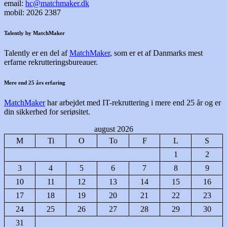
email:
hc@matchmaker.dk
mobil: 2026 2387
Talently by MatchMaker
Talently er en del af
MatchMaker
, som er et af Danmarks mest
erfarne rekrutteringsbureauer.
Mere end 25 års erfaring
MatchMaker
har arbejdet med IT-rekruttering i mere end 25 år og er
din sikkerhed for seriøsitet.
august 2026
M
Ti
O
To
F
L
S
1
2
3
4
5
6
7
8
9
10
11
12
13
14
15
16
17
18
19
20
21
22
23
24
25
26
27
28
29
30
31