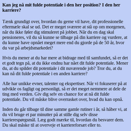
Kan jeg nå mit fulde potentiale i den her position? I den her
karriere?
Tænk grundigt over, hvordan du gerne vil have, dit professionelle
eftermæle skal se ud. Det er meget sværere at stå op om morgenen,
når du ikke føler dig stimuleret på jobbet. Når du en dag skal
pensioneres, vil du så kunne se tilbage på din karriere og vurdere, at
du kunne have opnået meget mere end du gjorde på de 50 år, hvor
du var på arbejdsmarkedet?
Hvis du mener at du har mere at bidrage med til samfundet, så er det
et godt tegn på, at du ikke endnu har nået dit fulde potentiale. Mener
du, at du spilder dit potentiale i dit nuværende job? Tror du, at du
kan nå dit fulde potentiale i en anden karriere?
Alle har unikke evner, talenter og ekspertiser. Når vi fokuserer på at
udvikle os fagligt og personligt, så er det meget nemmere at dele de
ting med verden. Giv dig selv en chance for at nå dit fulde
potentiale. Du vil måske blive overrasket over, hvad du kan opnå.
Inden du går tilbage til dine samme gamle rutiner i år, så håber vi, at
du vil bruge et par minutter på at stille dig selv disse
karrierespørgsmål. Læg godt mærke til, hvordan du besvarer dem.
Du skal måske til at overveje et karriereforsæt eller to.