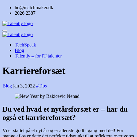
Skip
hc@matchmaker.dk
to
2026 2387
content
TechSpeak
Blog
Talently – for IT talenter
Karriereforsæt
Blog
jan 3, 2022
#Tips
Du ved hvad et nytårsforsæt er – har du
også et karriereforsæt?
Vi er startet på et nyt år og er allerede godt i gang med det! For
mange af os er dette det perfekte tidspunkt til at reflektere over vores