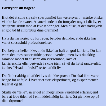
Fortryder du noget?
Blot det at stille sig selv spørgsmålet kan være svært – måske ønsker
vi ikke kende svaret. At anerkende at du fortryder noget i dit liv, er
det første skridt mod at lave ændringer. Men husk, at der stadigvæk
er god tid til at forfølge dine drømme!
Hvis du har noget, du fortryder, betyder det ikke, at du ikke har
været succesfuld professionelt set.
Det betyder heller ikke, at du ikke har haft en god karriere. Du kan
være den mest succesfulde person i verden, men hvis du aldrig
samlede modet til at starte din virksomhed, lave et
karriereskifte eller begynde i skole igen, så vil du højst sandsynligt
tænke: ”Hvad nu hvis?” resten af dit liv.
Du finder aldrig ud af det hvis du ikke prøver. Du skal ikke være
bange for at fejle. Livet er et stort eksperiment, og eksperimenter
fejler af og til.
Skulle du ”fejle”, så er det en meget mere værdifuld erfaring end
bare at løbe tiden ud i en middelmådig karriere. Så giv ikke op på
dine drømme!