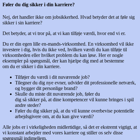
Føler du dig sikker i din karriere?
Nej, det handler ikke om jobsikkerhed. Hvad betyder det at føle sig
sikker i sin karriere?
Det betyder, at vi tror på, at vi kan tilføje værdi, hvor end vi er.
Du er din egen lille en-mands-virksomhed. En virksomhed vil ikke
investere i dig, hvis du ikke ved, hvilken værdi du kan tilføje til
virksomheden eller hvilket problem du kan løse. Her er nogle
eksempler på spørgsmål, der kan hjælpe dig med at bestemme
om du er sikker i din karriere.
Tilføjer du værdi i dit nuværende job?
Tilegner du dig nye evner, udvider dit professionelle netværk,
og bygger dit personlige brand?
Skulle du miste dit nuværende job, føler du
dig så sikker på, at dine kompetencer vil kunne bringes i spil
andre steder?
Føler du dig sikker på, at du vil kunne overbevise potentielle
arbejdsgivere om, at du kan give værdi?
Alle jobs er i virkeligheden midlertidige, så det er ekstremt vigtigt, at
vi konstant arbejder med vores karriere og stiller os selv disse
spørgsmål indimellem.