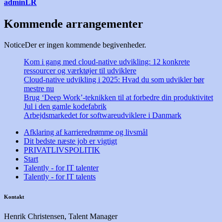
adminLR
Kommende arrangementer
Notice
Der er ingen kommende begivenheder.
Kom i gang med cloud-native udvikling: 12 konkrete
ressourcer og værktøjer til udviklere
Cloud-native udvikling i 2025: Hvad du som udvikler bør
mestre nu
Brug ‘Deep Work’-teknikken til at forbedre din produktivitet
Jul i den gamle kodefabrik
Arbejdsmarkedet for softwareudviklere i Danmark
Afklaring af karrieredrømme og livsmål
Dit bedste næste job er vigtigt
PRIVATLIVSPOLITIK
Start
Talently - for IT talenter
Talently - for IT talents
Kontakt
Henrik Christensen, Talent Manager