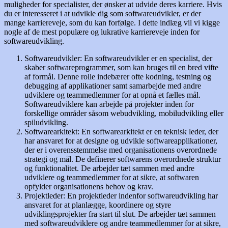
muligheder for specialister, der ønsker at udvide deres karriere. Hvis
du er interesseret i at udvikle dig som softwareudvikler, er der
mange karriereveje, som du kan forfølge. I dette indlæg vil vi kigge
nogle af de mest populære og lukrative karriereveje inden for
softwareudvikling.
Softwareudvikler: En softwareudvikler er en specialist, der
skaber softwareprogrammer, som kan bruges til en bred vifte
af formål. Denne rolle indebærer ofte kodning, testning og
debugging af applikationer samt samarbejde med andre
udviklere og teammedlemmer for at opnå et fælles mål.
Softwareudviklere kan arbejde på projekter inden for
forskellige områder såsom webudvikling, mobiludvikling eller
spiludvikling.
Softwarearkitekt: En softwarearkitekt er en teknisk leder, der
har ansvaret for at designe og udvikle softwareapplikationer,
der er i overensstemmelse med organisationens overordnede
strategi og mål. De definerer softwarens overordnede struktur
og funktionalitet. De arbejder tæt sammen med andre
udviklere og teammedlemmer for at sikre, at softwaren
opfylder organisationens behov og krav.
Projektleder: En projektleder indenfor softwareudvikling har
ansvaret for at planlægge, koordinere og styre
udviklingsprojekter fra start til slut. De arbejder tæt sammen
med softwareudviklere og andre teammedlemmer for at sikre,