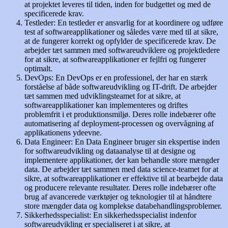
at projektet leveres til tiden, inden for budgettet og med de
specificerede krav.
Testleder: En testleder er ansvarlig for at koordinere og udføre
test af softwareapplikationer og således være med til at sikre,
at de fungerer korrekt og opfylder de specificerede krav. De
arbejder tæt sammen med softwareudviklere og projektledere
for at sikre, at softwareapplikationer er fejlfri og fungerer
optimalt.
DevOps: En DevOps er en professionel, der har en stærk
forståelse af både softwareudvikling og IT-drift. De arbejder
tæt sammen med udviklingsteamet for at sikre, at
softwareapplikationer kan implementeres og driftes
problemfrit i et produktionsmiljø. Deres rolle indebærer ofte
automatisering af deployment-processen og overvågning af
applikationens ydeevne.
Data Engineer: En Data Engineer bruger sin ekspertise inden
for softwareudvikling og dataanalyse til at designe og
implementere applikationer, der kan behandle store mængder
data. De arbejder tæt sammen med data science-teamet for at
sikre, at softwareapplikationer er effektive til at bearbejde data
og producere relevante resultater. Deres rolle indebærer ofte
brug af avancerede værktøjer og teknologier til at håndtere
store mængder data og komplekse databehandlingsproblemer.
Sikkerhedsspecialist: En sikkerhedsspecialist indenfor
softwareudvikling er specialiseret i at sikre, at