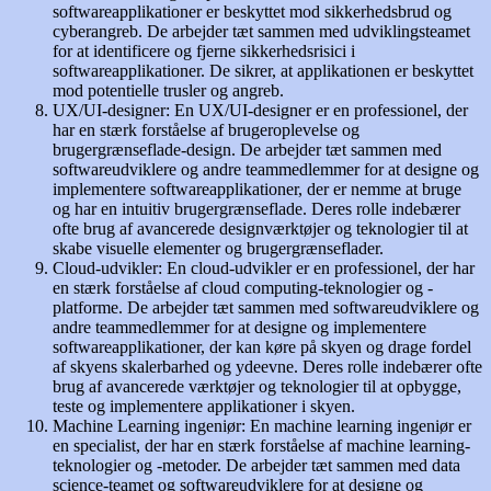
softwareapplikationer er beskyttet mod sikkerhedsbrud og
cyberangreb. De arbejder tæt sammen med udviklingsteamet
for at identificere og fjerne sikkerhedsrisici i
softwareapplikationer. De sikrer, at applikationen er beskyttet
mod potentielle trusler og angreb.
UX/UI-designer: En UX/UI-designer er en professionel, der
har en stærk forståelse af brugeroplevelse og
brugergrænseflade-design. De arbejder tæt sammen med
softwareudviklere og andre teammedlemmer for at designe og
implementere softwareapplikationer, der er nemme at bruge
og har en intuitiv brugergrænseflade. Deres rolle indebærer
ofte brug af avancerede designværktøjer og teknologier til at
skabe visuelle elementer og brugergrænseflader.
Cloud-udvikler: En cloud-udvikler er en professionel, der har
en stærk forståelse af cloud computing-teknologier og -
platforme. De arbejder tæt sammen med softwareudviklere og
andre teammedlemmer for at designe og implementere
softwareapplikationer, der kan køre på skyen og drage fordel
af skyens skalerbarhed og ydeevne. Deres rolle indebærer ofte
brug af avancerede værktøjer og teknologier til at opbygge,
teste og implementere applikationer i skyen.
Machine Learning ingeniør: En machine learning ingeniør er
en specialist, der har en stærk forståelse af machine learning-
teknologier og -metoder. De arbejder tæt sammen med data
science-teamet og softwareudviklere for at designe og