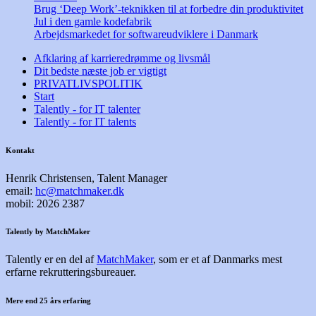
Brug ‘Deep Work’-teknikken til at forbedre din produktivitet
Jul i den gamle kodefabrik
Arbejdsmarkedet for softwareudviklere i Danmark
Afklaring af karrieredrømme og livsmål
Dit bedste næste job er vigtigt
PRIVATLIVSPOLITIK
Start
Talently - for IT talenter
Talently - for IT talents
Kontakt
Henrik Christensen, Talent Manager
email:
hc@matchmaker.dk
mobil: 2026 2387
Talently by MatchMaker
Talently er en del af
MatchMaker
, som er et af Danmarks mest
erfarne rekrutteringsbureauer.
Mere end 25 års erfaring