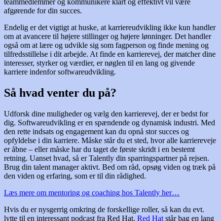
teammedlemmer og kommunikere klart og effektivt vil være
afgørende for din succes.
Endelig er det vigtigt at huske, at karriereudvikling ikke kun handler
om at avancere til højere stillinger og højere lønninger. Det handler
også om at lære og udvikle sig som fagperson og finde mening og
tilfredsstillelse i dit arbejde. At finde en karrierevej, der matcher dine
interesser, styrker og værdier, er nøglen til en lang og givende
karriere indenfor softwareudvikling.
Så hvad venter du på?
Udforsk dine muligheder og vælg den karrierevej, der er bedst for
dig. Softwareudvikling er en spændende og dynamisk industri. Med
den rette indsats og engagement kan du opnå stor succes og
opfyldelse i din karriere. Måske står du et sted, hvor alle karriereveje
er åbne – eller måske har du taget de første skridt i en bestemt
retning. Uanset hvad, så er Talently din sparringspartner på rejsen.
Brug din talent manager aktivt. Bed om råd, opsøg viden og træk på
den viden og erfaring, som er til din rådighed.
Læs mere om mentoring og coaching hos Talently her…
Hvis du er nysgerrig omkring de forskellige roller, så kan du evt.
lytte til en interessant podcast fra Red Hat.
Red Hat
står bag en lang