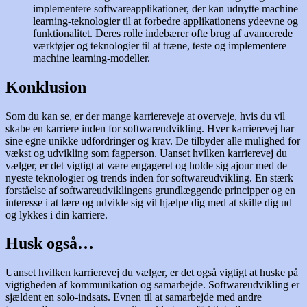
implementere softwareapplikationer, der kan udnytte machine
learning-teknologier til at forbedre applikationens ydeevne og
funktionalitet. Deres rolle indebærer ofte brug af avancerede
værktøjer og teknologier til at træne, teste og implementere
machine learning-modeller.
Konklusion
Som du kan se, er der mange karriereveje at overveje, hvis du vil
skabe en karriere inden for softwareudvikling. Hver karrierevej har
sine egne unikke udfordringer og krav. De tilbyder alle mulighed for
vækst og udvikling som fagperson. Uanset hvilken karrierevej du
vælger, er det vigtigt at være engageret og holde sig ajour med de
nyeste teknologier og trends inden for softwareudvikling. En stærk
forståelse af softwareudviklingens grundlæggende principper og en
interesse i at lære og udvikle sig vil hjælpe dig med at skille dig ud
og lykkes i din karriere.
Husk også…
Uanset hvilken karrierevej du vælger, er det også vigtigt at huske på
vigtigheden af kommunikation og samarbejde. Softwareudvikling er
sjældent en solo-indsats. Evnen til at samarbejde med andre