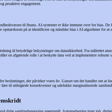
 og proaktive engagement.
a sundhedsvæsen til finans. AI-systemer er ikke immune over for bias. 
pmærksom på at identificere og mindske bias i AI-algoritmer for at sik
edning til betydelige bekymringer om datasikkerhed. Fra målrettet anno
 spiller en afgørende rolle i at beskytte data ved at implementere robust
fer beslutninger, der påvirker vores liv. Uanset om det handler om at fa
føre til utilsigtede konsekvenser og udelukke marginaliserede samfund. 
remskridt
også dybe samfundsmæssige spørgsmål. Automatisering truer job, digital