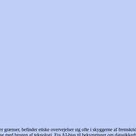
 grænser, befinder etiske overvejelser sig ofte i skyggerne af fremskridt.
delse med brugen af teknologi. Fra AI-bias til bekymringer om datasikk