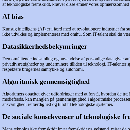
af teknologiske fremskridt, kræver disse emner vores opmærksomhed
AI bias
Kunstig intelligens (AI) er i færd med at revolutionere industrier fr
ikke udvikles og implementeres med omhu. Som IT-talent skal du være o
Datasikkerhedsbekymringer
Den omfattende indsamling og anvendelse af personlige data giver anl
privatlivsrettigheder og underminere tilliden til teknologi. IT-talenter
respektere brugernes samtykke og autonomi.
Algoritmisk gennemsigtighed
Algoritmers opacitet giver udfordringer med at forstå, hvordan de træf
mediefeeds, kan manglen på gennemsigtighed i algoritmiske processer 
ansvarlighed, retfærdighed og tillid til teknologiske systemer.
De sociale konsekvenser af teknologiske f
Mens teknologiske fremskridt lover fremskridt og velstand, rejser de 