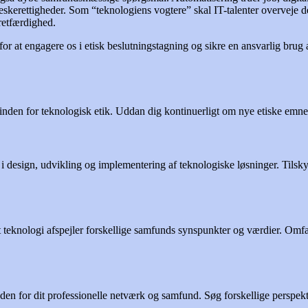
kerettigheder. Som “teknologiens vogtere” skal IT-talenter overveje de 
retfærdighed.
 for at engagere os i etisk beslutningstagning og sikre en ansvarlig brug
 inden for teknologisk etik. Uddan dig kontinuerligt om nye etiske emner
r i design, udvikling og implementering af teknologiske løsninger. Tilskyn
t teknologi afspejler forskellige samfunds synspunkter og værdier. Omfav
en for dit professionelle netværk og samfund. Søg forskellige perspek