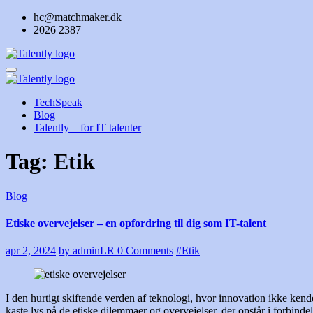
Skip
hc@matchmaker.dk
to
2026 2387
content
TechSpeak
Blog
Talently – for IT talenter
Tag: Etik
Blog
Etiske overvejelser – en opfordring til dig som IT-talent
apr 2, 2024
by adminLR
0 Comments
#Etik
I den hurtigt skiftende verden af teknologi, hvor innovation ikke kender
kaste lys på de etiske dilemmaer og overvejelser, der opstår i forbin