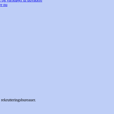
og værktøjer til udviklere
re nu
 rekrutteringsbureauer.