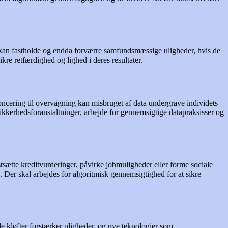
De kan fastholde og endda forværre samfundsmæssige uligheder, hvis de
re retfærdighed og lighed i deres resultater.
ncering til overvågning kan misbruget af data undergrave individets
e sikkerhedsforanstaltninger, arbejde for gennemsigtige datapraksisser og
stsætte kreditvurderinger, påvirke jobmuligheder eller forme sociale
Der skal arbejdes for algoritmisk gennemsigtighed for at sikre
e kløfter forstærker uligheder, og nye teknologier som