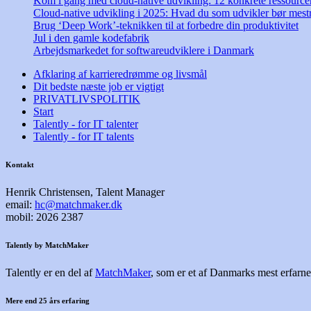
Kom i gang med cloud-native udvikling: 12 konkrete ressourcer 
Cloud-native udvikling i 2025: Hvad du som udvikler bør mest
Brug ‘Deep Work’-teknikken til at forbedre din produktivitet
Jul i den gamle kodefabrik
Arbejdsmarkedet for softwareudviklere i Danmark
Afklaring af karrieredrømme og livsmål
Dit bedste næste job er vigtigt
PRIVATLIVSPOLITIK
Start
Talently - for IT talenter
Talently - for IT talents
Kontakt
Henrik Christensen, Talent Manager
email:
hc@matchmaker.dk
mobil: 2026 2387
Talently by MatchMaker
Talently er en del af
MatchMaker
, som er et af Danmarks mest erfarne
Mere end 25 års erfaring