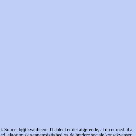
 Som et højt kvalificeret IT-talent er det afgørende, at du er med til at
erhed, algoritmisk gennemsigtighed og de bredere sociale konsekvenser