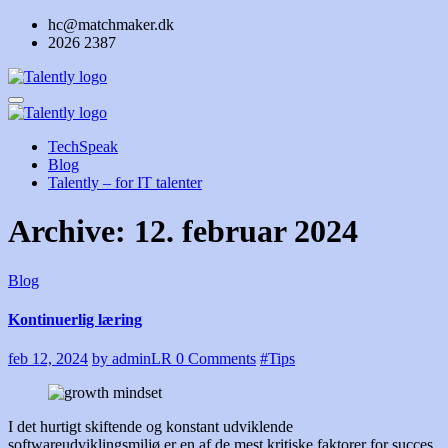
Skip
hc@matchmaker.dk
to
2026 2387
content
TechSpeak
Blog
Talently – for IT talenter
Archive: 12. februar 2024
Blog
Kontinuerlig læring
feb 12, 2024
by adminLR
0 Comments
#Tips
I det hurtigt skiftende og konstant udviklende
softwareudviklingsmiljø er en af de mest kritiske faktorer for succes