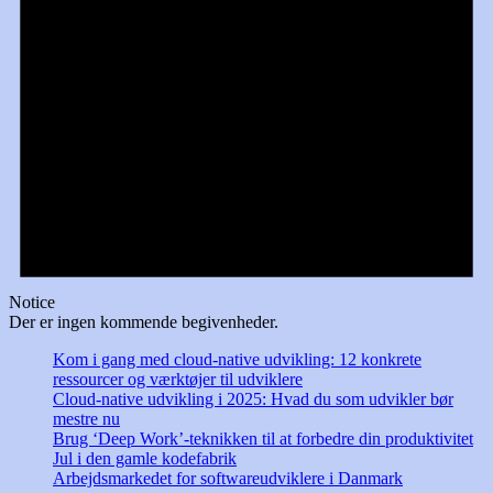
Notice
Der er ingen kommende begivenheder.
Kom i gang med cloud-native udvikling: 12 konkrete
ressourcer og værktøjer til udviklere
Cloud-native udvikling i 2025: Hvad du som udvikler bør
mestre nu
Brug ‘Deep Work’-teknikken til at forbedre din produktivitet
Jul i den gamle kodefabrik
Arbejdsmarkedet for softwareudviklere i Danmark