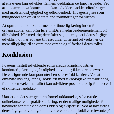
at ens evner kan udvikles gennem dedikation og hårdt arbejde. Ved
at adoptere en vækstmentalitet kan udviklere tackle udfordringer
med modstandsdygtighed og udholdenhed. Tilbageslag ses som
muligheder for vækst snarere end forhindringer for succes.
At opmuntre til en kultur med kontinuerlig læring inden for
organisationer kan også føre til større medarbejderengagement og
tilfredshed. Når medarbejdere føler sig understøttet i deres faglige
udvikling og har adgang til ressourcer til læring og vækst, er de
mere tilbøjelige til at være motiverede og tilfredse i deres roller.
Konklusion
I dagens hastigt udviklende softwareudviklingsindustri er
kontinuerlig læring og færdighedsudvikling ikke bare buzzwords.
De er afgørende komponenter i en succesfuld karriere. Ved at
omfavne livslang læring, holde trit med teknologiske fremskridt og
fremme en vækstmentalitet kan udviklere positionere sig for succes i
et skiftende landskab.
Uanset om det sker gennem formel uddannelse, selvstyrede
onlinekurser eller praktisk erfaring, er der utallige muligheder for
udviklere for at udvide deres viden og ekspertise. Ved at investere i
deres faglige udvikling kan udviklere ikke kun forblive relevante på