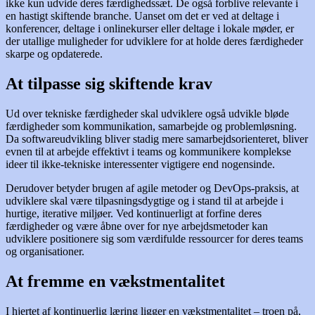
ikke kun udvide deres færdighedssæt. De også forblive relevante i
en hastigt skiftende branche. Uanset om det er ved at deltage i
konferencer, deltage i onlinekurser eller deltage i lokale møder, er
der utallige muligheder for udviklere for at holde deres færdigheder
skarpe og opdaterede.
At tilpasse sig skiftende krav
Ud over tekniske færdigheder skal udviklere også udvikle bløde
færdigheder som kommunikation, samarbejde og problemløsning.
Da softwareudvikling bliver stadig mere samarbejdsorienteret, bliver
evnen til at arbejde effektivt i teams og kommunikere komplekse
ideer til ikke-tekniske interessenter vigtigere end nogensinde.
Derudover betyder brugen af agile metoder og DevOps-praksis, at
udviklere skal være tilpasningsdygtige og i stand til at arbejde i
hurtige, iterative miljøer. Ved kontinuerligt at forfine deres
færdigheder og være åbne over for nye arbejdsmetoder kan
udviklere positionere sig som værdifulde ressourcer for deres teams
og organisationer.
At fremme en vækstmentalitet
I hjertet af kontinuerlig læring ligger en vækstmentalitet – troen på,