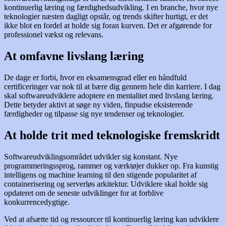
kontinuerlig læring og færdighedsudvikling. I en branche, hvor nye
teknologier næsten dagligt opstår, og trends skifter hurtigt, er det
ikke blot en fordel at holde sig foran kurven. Det er afgørende for
professionel vækst og relevans.
At omfavne livslang læring
De dage er forbi, hvor en eksamensgrad eller en håndfuld
certificeringer var nok til at bære dig gennem hele din karriere. I dag
skal softwareudviklere adoptere en mentalitet med livslang læring.
Dette betyder aktivt at søge ny viden, finpudse eksisterende
færdigheder og tilpasse sig nye tendenser og teknologier.
At holde trit med teknologiske fremskridt
Softwareudviklingsområdet udvikler sig konstant. Nye
programmeringssprog, rammer og værktøjer dukker op. Fra kunstig
intelligens og machine learning til den stigende popularitet af
containerisering og serverløs arkitektur. Udviklere skal holde sig
opdateret om de seneste udviklinger for at forblive
konkurrencedygtige.
Ved at afsætte tid og ressourcer til kontinuerlig læring kan udviklere