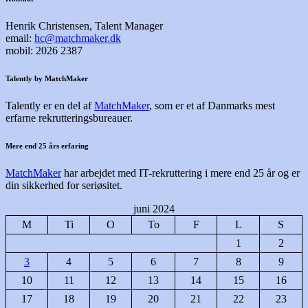
Henrik Christensen, Talent Manager
email:
hc@matchmaker.dk
mobil: 2026 2387
Talently by MatchMaker
Talently er en del af
MatchMaker
, som er et af Danmarks mest
erfarne rekrutteringsbureauer.
Mere end 25 års erfaring
MatchMaker
har arbejdet med IT-rekruttering i mere end 25 år og er
din sikkerhed for seriøsitet.
juni 2024
M
Ti
O
To
F
L
S
1
2
3
4
5
6
7
8
9
10
11
12
13
14
15
16
17
18
19
20
21
22
23