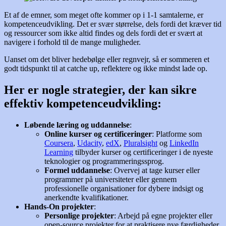
Et af de emner, som meget ofte kommer op i 1-1 samtalerne, er
kompetenceudvikling. Det er svær størrelse, dels fordi det kræver tid
og ressourcer som ikke altid findes og dels fordi det er svært at
navigere i forhold til de mange muligheder.
Uanset om det bliver hedebølge eller regnvejr, så er sommeren et
godt tidspunkt til at catche up, reflektere og ikke mindst lade op.
Her er nogle strategier, der kan sikre
effektiv kompetenceudvikling:
Løbende læring og uddannelse
:
Online kurser og certificeringer
: Platforme som
Coursera
,
Udacity
,
edX
,
Pluralsight
og
LinkedIn
Learning
tilbyder kurser og certificeringer i de nyeste
teknologier og programmeringssprog.
Formel uddannelse
: Overvej at tage kurser eller
programmer på universiteter eller gennem
professionelle organisationer for dybere indsigt og
anerkendte kvalifikationer.
Hands-On projekter
:
Personlige projekter
: Arbejd på egne projekter eller
open-source projekter for at praktisere nye færdigheder