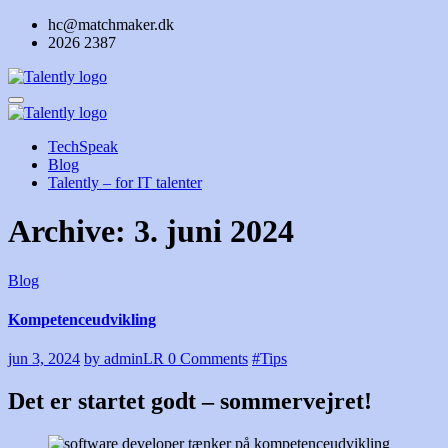
Skip
hc@matchmaker.dk
to
2026 2387
content
TechSpeak
Blog
Talently – for IT talenter
Archive: 3. juni 2024
Blog
Kompetenceudvikling
jun 3, 2024
by adminLR
0 Comments
#Tips
Det er startet godt – sommervejret!