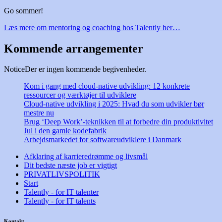
Go sommer!
Læs mere om mentoring og coaching hos Talently her…
Kommende arrangementer
Notice
Der er ingen kommende begivenheder.
Kom i gang med cloud-native udvikling: 12 konkrete
ressourcer og værktøjer til udviklere
Cloud-native udvikling i 2025: Hvad du som udvikler bør
mestre nu
Brug ‘Deep Work’-teknikken til at forbedre din produktivitet
Jul i den gamle kodefabrik
Arbejdsmarkedet for softwareudviklere i Danmark
Afklaring af karrieredrømme og livsmål
Dit bedste næste job er vigtigt
PRIVATLIVSPOLITIK
Start
Talently - for IT talenter
Talently - for IT talents
Kontakt