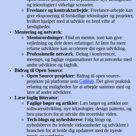
og teknologier i virkelige scenarier.
Freelance og kontraktarbejde
: Freelance-arbejde kan
give eksponering til forskellige teknologier og projekter,
hvilket hjælper med at udvikle en bred vifte af
færdigheder.
Mentoring og netværk
:
Mentorordninger
: Find en mentor, som kan give
vejledning og dele deres erfaringer. At lære fra mere
erfarne udviklere kan accelerere din egen udvikling.
Professionelle netværk
: Deltag i konferencer,
meetups, og faglige organisationer for at netværke med
andre udviklere og fagfolk.
Bidrag til Open Source
:
Open Source projekter
: Bidrag til open source-
projekter på platforme som
GitHub
. Det giver praktisk
erfaring og muligheden for at arbejde sammen med og
lære af andre udviklere.
Læse faglig litteratur
:
Faglige bøger og artikler
: Læs bøger og artikler om
softwareudvikling, nye teknologier, design patterns, og
best practices for at udvide din teoretiske viden.
Tech-blogs og nyhedsbreve
: Følg blogs og
nyhedsbreve fra ledende virksomheder og udviklere i
branchen for at holde dig opdateret med de nyeste
trends og værktøjer.