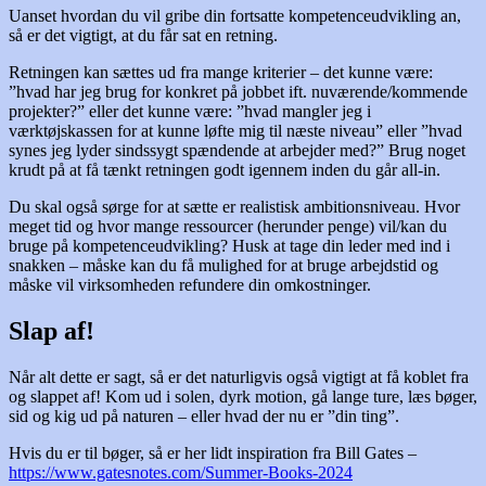
Uanset hvordan du vil gribe din fortsatte kompetenceudvikling an,
så er det vigtigt, at du får sat en retning.
Retningen kan sættes ud fra mange kriterier – det kunne være:
”hvad har jeg brug for konkret på jobbet ift. nuværende/kommende
projekter?” eller det kunne være: ”hvad mangler jeg i
værktøjskassen for at kunne løfte mig til næste niveau” eller ”hvad
synes jeg lyder sindssygt spændende at arbejder med?” Brug noget
krudt på at få tænkt retningen godt igennem inden du går all-in.
Du skal også sørge for at sætte er realistisk ambitionsniveau. Hvor
meget tid og hvor mange ressourcer (herunder penge) vil/kan du
bruge på kompetenceudvikling? Husk at tage din leder med ind i
snakken – måske kan du få mulighed for at bruge arbejdstid og
måske vil virksomheden refundere din omkostninger.
Slap af!
Når alt dette er sagt, så er det naturligvis også vigtigt at få koblet fra
og slappet af! Kom ud i solen, dyrk motion, gå lange ture, læs bøger,
sid og kig ud på naturen – eller hvad der nu er ”din ting”.
Hvis du er til bøger, så er her lidt inspiration fra Bill Gates –
https://www.gatesnotes.com/Summer-Books-2024