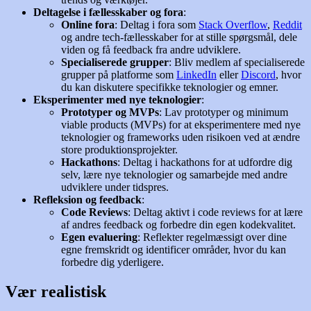
Deltagelse i fællesskaber og fora
:
Online fora
: Deltag i fora som
Stack Overflow
,
Reddit
og andre tech-fællesskaber for at stille spørgsmål, dele
viden og få feedback fra andre udviklere.
Specialiserede grupper
: Bliv medlem af specialiserede
grupper på platforme som
LinkedIn
eller
Discord
, hvor
du kan diskutere specifikke teknologier og emner.
Eksperimenter med nye teknologier
:
Prototyper og MVPs
: Lav prototyper og minimum
viable products (MVPs) for at eksperimentere med nye
teknologier og frameworks uden risikoen ved at ændre
store produktionsprojekter.
Hackathons
: Deltag i hackathons for at udfordre dig
selv, lære nye teknologier og samarbejde med andre
udviklere under tidspres.
Refleksion og feedback
:
Code Reviews
: Deltag aktivt i code reviews for at lære
af andres feedback og forbedre din egen kodekvalitet.
Egen evaluering
: Reflekter regelmæssigt over dine
egne fremskridt og identificer områder, hvor du kan
forbedre dig yderligere.
Vær realistisk