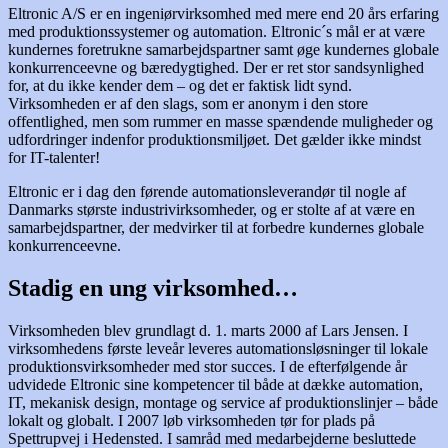
Eltronic A/S er en ingeniørvirksomhed med mere end 20 års erfaring
med produktionssystemer og automation. Eltronic´s mål er at være
kundernes foretrukne samarbejdspartner samt øge kundernes globale
konkurrenceevne og bæredygtighed. Der er ret stor sandsynlighed
for, at du ikke kender dem – og det er faktisk lidt synd.
Virksomheden er af den slags, som er anonym i den store
offentlighed, men som rummer en masse spændende muligheder og
udfordringer indenfor produktionsmiljøet. Det gælder ikke mindst
for IT-talenter!
Eltronic er i dag den førende automationsleverandør til nogle af
Danmarks største industrivirksomheder, og er stolte af at være en
samarbejdspartner, der medvirker til at forbedre kundernes globale
konkurrenceevne.
Stadig en ung virksomhed…
Virksomheden blev grundlagt d. 1. marts 2000 af Lars Jensen. I
virksomhedens første leveår leveres automationsløsninger til lokale
produktionsvirksomheder med stor succes. I de efterfølgende år
udvidede Eltronic sine kompetencer til både at dække automation,
IT, mekanisk design, montage og service af produktionslinjer – både
lokalt og globalt. I 2007 løb virksomheden tør for plads på
Spettrupvej i Hedensted. I samråd med medarbejderne besluttede