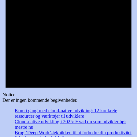
Notice
Der er ingen kommende begivenheder.
Kom i gang med cloud-native udvikling: 12 konkrete
ressourcer og værktøjer til udviklere
Cloud-native udvikling i 2025: Hvad du som udvikler bør
mestre nu
Brug ‘Deep Work’-teknikken til at forbedre din produktivitet