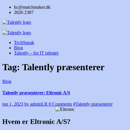
Skip
hc@matchmaker.dk
to
2026 2387
content
TechSpeak
Blog
Talently – for IT talenter
Tag: Talently præsenterer
Blog
Talently præsenterer: Eltronic A/S
jun 1, 2023
by adminLR
0 Comments
#Talently præsenterer
Hvem er Eltronic A/S?