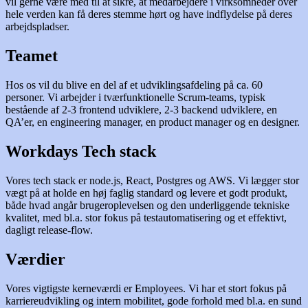
vil gerne være med til at sikre, at medarbejdere i virksomheder over
hele verden kan få deres stemme hørt og have indflydelse på deres
arbejdspladser.
Teamet
Hos os vil du blive en del af et udviklingsafdeling på ca. 60
personer. Vi arbejder i tværfunktionelle Scrum-teams, typisk
bestående af 2-3 frontend udviklere, 2-3 backend udviklere, en
QA’er, en engineering manager, en product manager og en designer.
Workdays Tech stack
Vores tech stack er node.js, React, Postgres og AWS. Vi lægger stor
vægt på at holde en høj faglig standard og levere et godt produkt,
både hvad angår brugeroplevelsen og den underliggende tekniske
kvalitet, med bl.a. stor fokus på testautomatisering og et effektivt,
dagligt release-flow.
Værdier
Vores vigtigste kerneværdi er Employees. Vi har et stort fokus på
karriereudvikling og intern mobilitet, gode forhold med bl.a. en sund