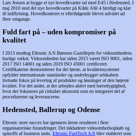
Lars Jensen at bygge et nyt hovedkvarter ud mod E45 i Hedensted. I
maj 2010 stod det nye hovedkvarter på Kilde Allé 4 færdigt og klar
til indflytning. Hovedkontoret er efterfølgende blevet udvidet ad
flere omgange.
Fuld fart på – uden kompromiser på
kvalitet
I 2013 modtog Eltronic A/S Børsens Gazellepris for virksomhedens
hurtige vækst. Virksomheden har siden 2015 været ISO 9001, siden
2017 ISO 14001 og siden 2019 ISO 45001 certificeret.
Certifikaterne demonstrerer for det første, at kvalitetssystemet
opfylder internationale standarder og underbygger selskabets
fortsatte fokus på levering af produkter og løsninger af den højeste
kvalitet. For det andet, at der arbejdes aktivt med bæredygtighed,
hvor der fokuseres på cirkulær økonomi som en integreret del af
procedurerne og leverancerne.
Hedensted, Ballerup og Odense
Eltronic store succes har igennem årene resulteret i flere
organisatoriske forandringer. Det inkluderer virksomhedsopkøb og
spinoffs af business units.
Eltronic FuelTech A/S
blev etableret som