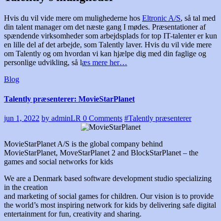
Hvis du vil vide mere om mulighederne hos
Eltronic A/S
, så tal med
din talent manager om det næste gang I mødes. Præsentationer af
spændende virksomheder som arbejdsplads for top IT-talenter er kun
en lille del af det arbejde, som Talently laver. Hvis du vil vide mere
om Talently og om hvordan vi kan hjælpe dig med din faglige og
personlige udvikling, så l
æs mere her…
Blog
Talently præsenterer: MovieStarPlanet
jun 1, 2022
by adminLR
0 Comments
#Talently præsenterer
MovieStarPlanet A/S is the global company behind
MovieStarPlanet, MoveStarPlanet 2 and BlockStarPlanet – the
games and social networks for kids
We are a Denmark based software development studio specializing
in the creation
and marketing of social games for children. Our vision is to provide
the world’s most inspiring network for kids by delivering safe digital
entertainment for fun, creativity and sharing.