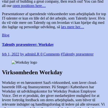
vital part of building a great company, then reach out! You can find
all our
open positions here…
Præsentationer af spændende virksomheder som arbejdsplads for top
IT-talenter er kun en lille del af det arbejde, som Talently laver. Hvis
du vil vide mere om Talently og om hvordan vi kan hjælpe dig med
din faglige og personlige udvikling, så
læs mere her…
Blog
Talently præsenterer: Workday
feb 1, 2022
by adminLR
0 Comments
#Talently præsenterer
Virksomheden Workday
Workday er en børsnoteret SaaS-virksomhed, som laver cloud-
baserede HR-og finanssystemer. På Strøget i København har
Workday sit udviklingskontor for Workday Peakon Employee
Voice. Det er et produkt, der giver medarbejdere mulighed for at
levere fortrolig feedback om deres arbejdsplads, som bliver til
relevante indsigter og handlingsforslag til ledere på alle niveauer. Vi