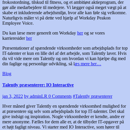
frokostordning, tilskud til fitness, og et ambitiøst aktieprogram, der
gør alle medarbejdere til medejere. Vi lægger også meget vægt på at
skabe et inkluderende arbejdsmiljø, hvor alle kan føle sig velkomne.
Naturligvis måler vi på dette ved hjælp af Workday Peakon
Employee Voice.
Du kan læse mere generelt om Workday
her
og se vores
karrieresider
her
Præsentationer af spændende virksomheder som arbejdsplads for top
IT-talenter er kun en lille del af det arbejde, som Talently laver. Hvis
du vil vide mere om Talently og om hvordan vi kan hjælpe dig med
din faglige og personlige udvikling, så l
æs mere her…
Blog
Talently præsenterer: IO Interactive
jan 3, 2022
by adminLR
0 Comments
#Talently præsenterer
Hver måned giver Talently en spændende virksomhed mulighed for
at præsentere sig selv som arbejdsplads for top IT-talenter. Det skal
give indsigt og inspiration. Nogle virksomheder er kendte, andre er
mere anonyme. Fælles for dem alle er, at de tilbyder IT-opgaver på
et højt fagligt niveau. Vi starter med IO Interactive, som hører til