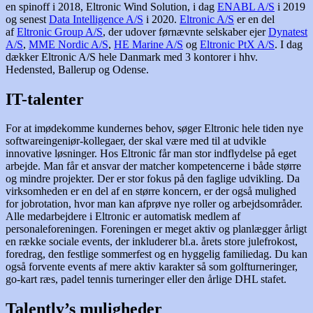
en spinoff i 2018, Eltronic Wind Solution, i dag
ENABL A/S
i 2019
og senest
Data Intelligence A/S
i 2020.
Eltronic A/S
er en del
af
Eltronic Group A/S
, der udover førnævnte selskaber ejer
Dynatest
A/S
,
MME Nordic A/S
,
HE Marine A/S
og
Eltronic PtX A/S
. I dag
dækker Eltronic A/S hele Danmark med 3 kontorer i hhv.
Hedensted, Ballerup og Odense.
IT-talenter
For at imødekomme kundernes behov, søger Eltronic hele tiden nye
softwareingeniør-kollegaer, der skal være med til at udvikle
innovative løsninger. Hos Eltronic får man stor indflydelse på eget
arbejde. Man får et ansvar der matcher kompetencerne i både større
og mindre projekter. Der er stor fokus på den faglige udvikling. Da
virksomheden er en del af en større koncern, er der også mulighed
for jobrotation, hvor man kan afprøve nye roller og arbejdsområder.
Alle medarbejdere i Eltronic er automatisk medlem af
personaleforeningen. Foreningen er meget aktiv og planlægger årligt
en række sociale events, der inkluderer bl.a. årets store julefrokost,
foredrag, den festlige sommerfest og en hyggelig familiedag. Du kan
også forvente events af mere aktiv karakter så som golfturneringer,
go-kart ræs, padel tennis turneringer eller den årlige DHL stafet.
Talently’s muligheder