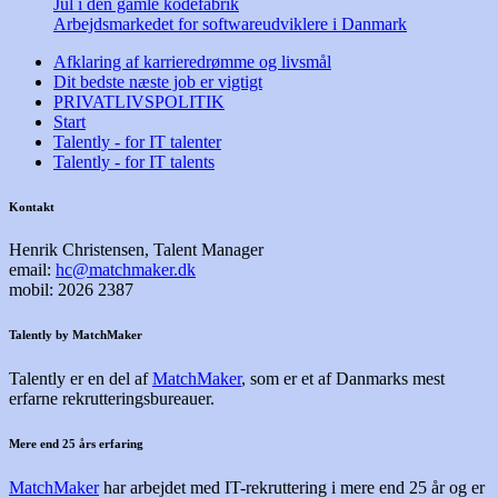
Jul i den gamle kodefabrik
Arbejdsmarkedet for softwareudviklere i Danmark
Afklaring af karrieredrømme og livsmål
Dit bedste næste job er vigtigt
PRIVATLIVSPOLITIK
Start
Talently - for IT talenter
Talently - for IT talents
Kontakt
Henrik Christensen, Talent Manager
email:
hc@matchmaker.dk
mobil: 2026 2387
Talently by MatchMaker
Talently er en del af
MatchMaker
, som er et af Danmarks mest
erfarne rekrutteringsbureauer.
Mere end 25 års erfaring
MatchMaker
har arbejdet med IT-rekruttering i mere end 25 år og er